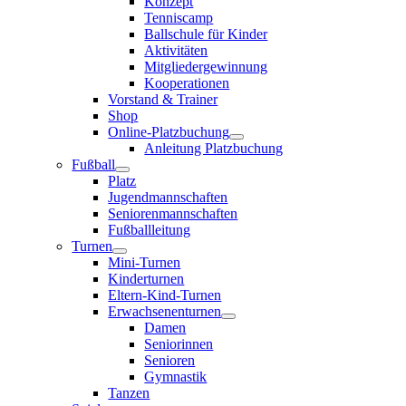
Konzept
Tenniscamp
Ballschule für Kinder
Aktivitäten
Mitgliedergewinnung
Kooperationen
Vorstand & Trainer
Shop
Online-Platzbuchung
Anleitung Platzbuchung
Fußball
Platz
Jugendmannschaften
Seniorenmannschaften
Fußballleitung
Turnen
Mini-Turnen
Kinderturnen
Eltern-Kind-Turnen
Erwachsenenturnen
Damen
Seniorinnen
Senioren
Gymnastik
Tanzen